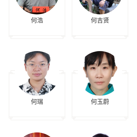
何浩
何吉贤
何瑞
何玉蔚