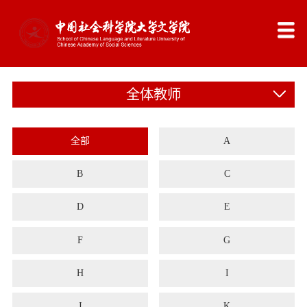
全体教师
全部
A
B
C
D
E
F
G
H
I
J
K