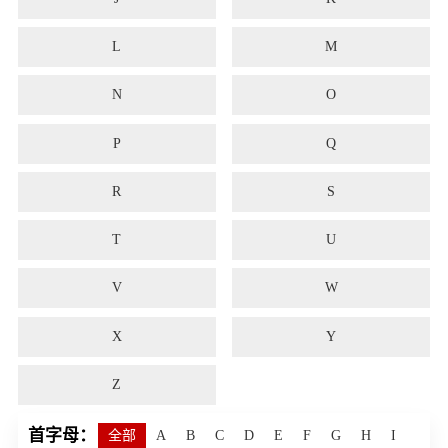
L
M
N
O
P
Q
R
S
T
U
V
W
X
Y
Z
首字母：
全部
A
B
C
D
E
F
G
H
I