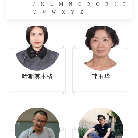
J
K
L
M
N
O
P
Q
R
S
T
U
V
W
X
Y
Z
哈斯其木格
韩玉华