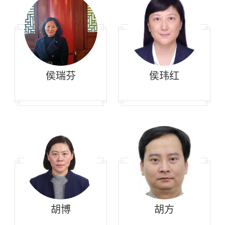
侯瑞芬
侯玮红
胡博
胡方