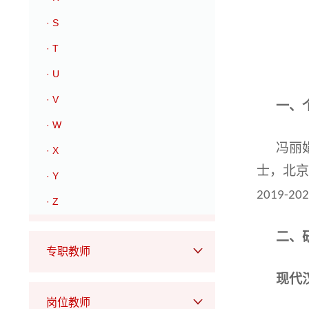
· S
· T
· U
· V
一、
· W
冯丽
· X
士，北京
· Y
2
019-20
· Z
二、
专职教师
现代
岗位教师