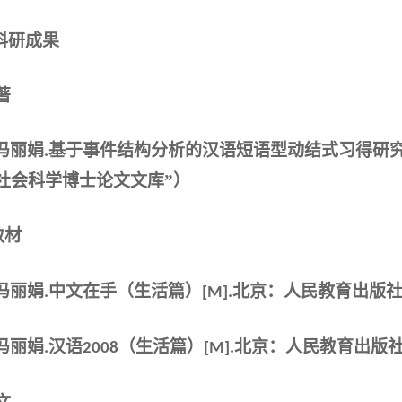
科研成果
著
冯丽娟
基于事件结构分析的汉语短语型动结式习得研
.
社会科学博士论文文库”）
教材
冯丽娟
中文在手（生活篇）
北京：人民教育出版
.
[M].
冯丽娟
汉语
（生活篇）
北京：人民教育出版
.
2008
[M].