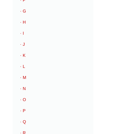
· F
· G
· H
· I
· J
· K
· L
· M
· N
· O
· P
· Q
· R