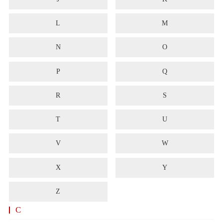
L
M
N
O
P
Q
R
S
T
U
V
W
X
Y
Z
C