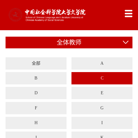
全体教师
全部
A
B
C
D
E
F
G
H
I
J
K