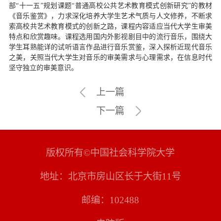
部“十一五”规划课题“普通高校公共艺术教育模式创新研究”的教材
《音乐鉴赏》，力求深化培养大学生艺术气质与人文修养，不断求
索高校共艺术教育模式的创新之路，课程内容适应当代大学生审美
特点和欣赏趣味。课程选用国内外影视剧目中的流行音乐，围绕大
学生耳熟能详的试听语言作品进行音乐赏鉴，深入探析近现代音乐
之美，关照当代大学生对音乐的审美需求与心理需求，在信息时代
坚守独立的审美意识。
上一篇
下一篇
版权所有©中国社会科学院大学
地址：北京市房山区长于大街11号
邮编：102488