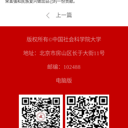
荣富强和民族复兴做出自己的一份贡献。
上一篇
版权所有©中国社会科学院大学
地址：北京市房山区长于大街11号
邮编：102488
电脑版