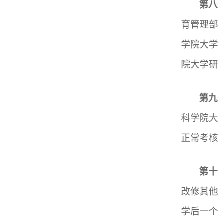
第八
育管理
学院大
院大学研
第九
科学院
正常考核
第十
改修其
学后
一个